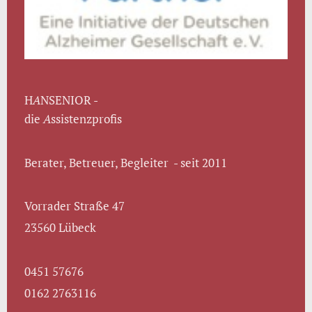
H
A
NSENIOR -
die
A
ssistenzprofis
Berater, Betreuer, Begleiter - seit 2011
Vorrader Straße 47
23560 Lübeck
0451 57676
0162 2763116